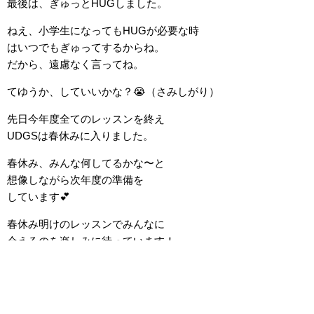
最後は、ぎゅっとHUGしました。
ねえ、小学生になってもHUGが必要な時
はいつでもぎゅってするからね。
だから、遠慮なく言ってね。
てゆうか、していいかな？😭（さみしがり）
先日今年度全てのレッスンを終え
UDGSは春休みに入りました。
春休み、みんな何してるかな〜と
想像しながら次年度の準備を
しています💕
春休み明けのレッスンでみんなに
会えるのを楽しみに待っています！
Enjoy Holidays！
札幌で英語教育するなら、インターナショナル