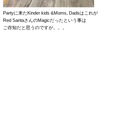
Partyに来たKinder kids &Moms, Dadsはこれが
Red SantaさんのMagicだったという事は
ご存知だと思うのですが。。。
きっとAfterの子たちも気になると思うので、
メンバーズにVideoをUpしておきますね！
そして、Underdogsは無事年内のレッスンを終え
冬休みに入っております。
今年もBlogを見てくださってありがとうござい
ました。お休み中も、大掃除の合間に、
ちょこちょこ更新したいと思います！
札幌で英語教育するなら、インターナショナル
プリスクールの「Underdogs」へ。
子供達の「考える力」を育てます。