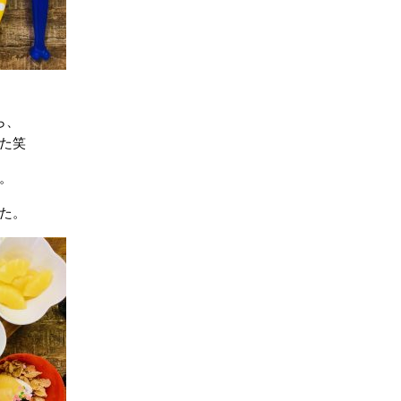
ら、
た笑
。
た。