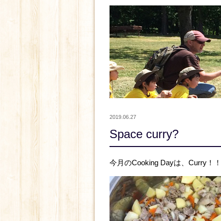
2019.06.27
Space curry?
今月のCooking Dayは、Curry！